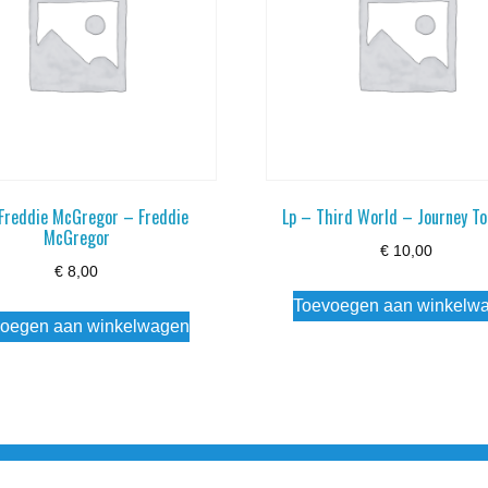
 Freddie McGregor – Freddie
Lp – Third World – Journey To
McGregor
€
10,00
€
8,00
Toevoegen aan winkelw
oegen aan winkelwagen
3 info@simply-listening.nl OPENINGSTIJDEN WINKEL Ma - Di G