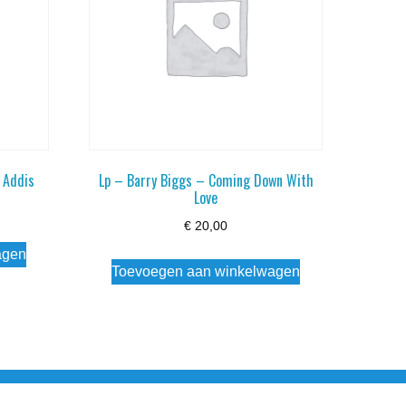
 Addis
Lp – Barry Biggs – Coming Down With
Love
€
20,00
agen
Toevoegen aan winkelwagen
esloten Wo - Za10:00 - 17:00 Zondag Gesloten