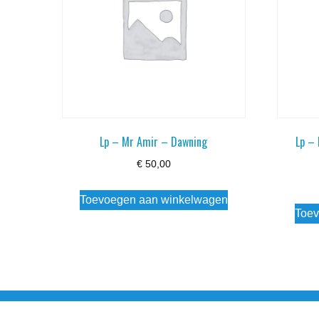
Lp – Mr Amir – Dawning
Lp –
€
50,00
Toevoegen aan winkelwagen
Toev
Noorderstraat 27 9971 AB Ulrum 06-206 142 0