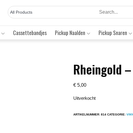
Cassettebandjes
Pickup Naalden
Pickup Snaren
Rheingold –
Save to Wishlist
€
5,00
Uitverkocht
ARTIKELNUMMER:
814
CATEGORIE:
VIN