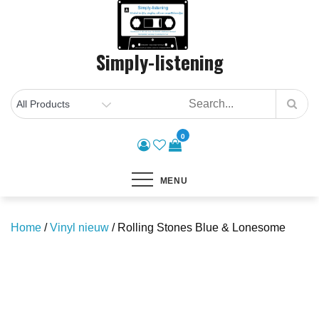
Skip
to
content
Simply-listening
0
MENU
Home
/
Vinyl nieuw
/ Rolling Stones Blue & Lonesome
Save to Wishlist