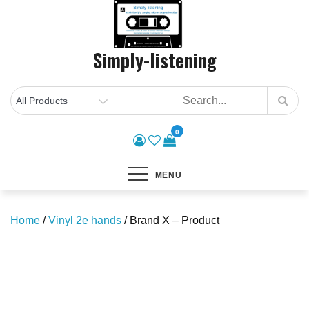
Skip
to
content
Simply-listening
0
MENU
Home
/
Vinyl 2e hands
/ Brand X – Product
Save to Wishlist