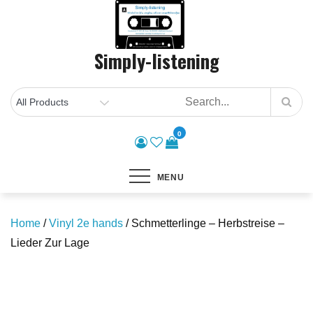
Skip
to
content
Simply-listening
0
MENU
Home
/
Vinyl 2e hands
/ Schmetterlinge – Herbstreise –
Lieder Zur Lage
Save to Wishlist