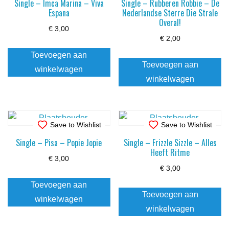
Single – Imca Marina – Viva
Single – Rubberen Robbie – De
Espana
Nederlandse Sterre Die Strale
Overal!
€
3,00
€
2,00
Toevoegen aan
Toevoegen aan
winkelwagen
winkelwagen
Save to Wishlist
Save to Wishlist
Single – Pisa – Popie Jopie
Single – Frizzle Sizzle – Alles
Heeft Ritme
€
3,00
€
3,00
Toevoegen aan
Toevoegen aan
winkelwagen
winkelwagen