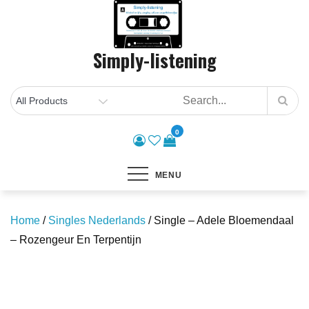
Skip
to
content
Simply-listening
0
MENU
Home
/
Singles Nederlands
/ Single – Adele Bloemendaal
– Rozengeur En Terpentijn
Save to Wishlist