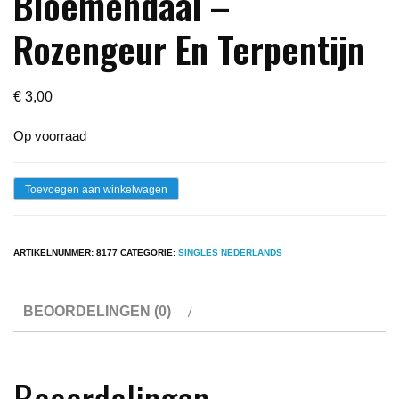
Bloemendaal –
Rozengeur En Terpentijn
€
3,00
Op voorraad
Single
Toevoegen aan winkelwagen
-
Adele
ARTIKELNUMMER:
8177
CATEGORIE:
SINGLES NEDERLANDS
Bloemendaal
-
BEOORDELINGEN (0)
Rozengeur
En
Terpentijn
Beoordelingen
aantal