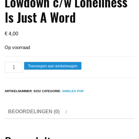
Lowdown c/w Loneliness
Is Just A Word
€
4,00
Op voorraad
Single
Toevoegen aan winkelwagen
-
Chicago
-
ARTIKELNUMMER:
9252
CATEGORIE:
SINGLES POP
Lowdown
c/w
BEOORDELINGEN (0)
Loneliness
Is
Just