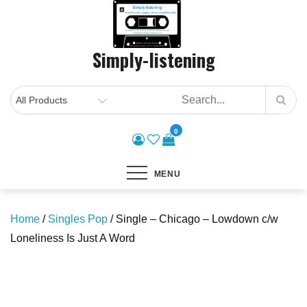
Skip
to
content
Simply-listening
0
MENU
Home
/
Singles Pop
/ Single – Chicago – Lowdown c/w
Loneliness Is Just A Word
Save to Wishlist