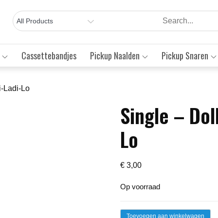
Cassettebandjes
Pickup Naalden
Pickup Snaren
i-Ladi-Lo
Single – Dol
Save to Wishlist
Lo
€
3,00
Op voorraad
Single
Toevoegen aan winkelwagen