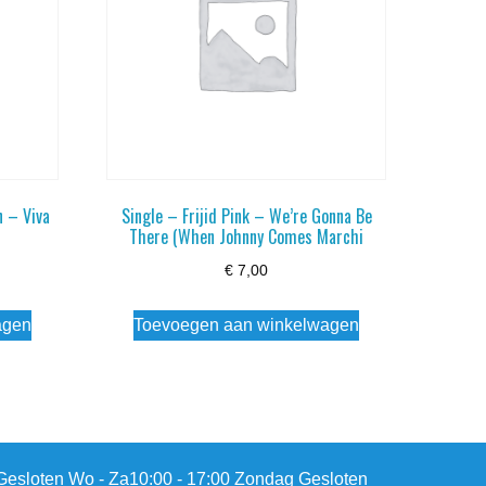
n – Viva
Single – Frijid Pink – We’re Gonna Be
There (When Johnny Comes Marchi
€
7,00
agen
Toevoegen aan winkelwagen
esloten Wo - Za10:00 - 17:00 Zondag Gesloten