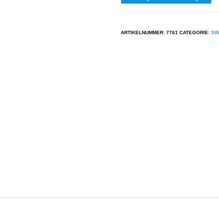
-
Dolly
ARTIKELNUMMER:
7761
CATEGORIE:
SI
Dots
-
Hela-
Di-
Ladi-
Lo
aantal