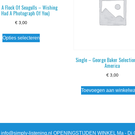
– A Flock Of Seagulls – Wishing
 I Had A Photograph Of You)
€
3,00
Dit
Opties selecteren
product
heeft
meerdere
Single – George Baker Selectio
America
variaties.
Deze
€
3,00
optie
Toevoegen aan winkelw
kan
gekozen
worden
op
de
3 info@simply-listening.nl OPENINGSTIJDEN WINKEL Ma - Di G
productpagina