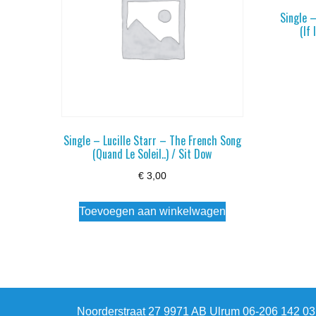
Single 
(If
Single – Lucille Starr – The French Song
(Quand Le Soleil..) / Sit Dow
€
3,00
Toevoegen aan winkelwagen
Noorderstraat 27 9971 AB Ulrum 06-206 142 0