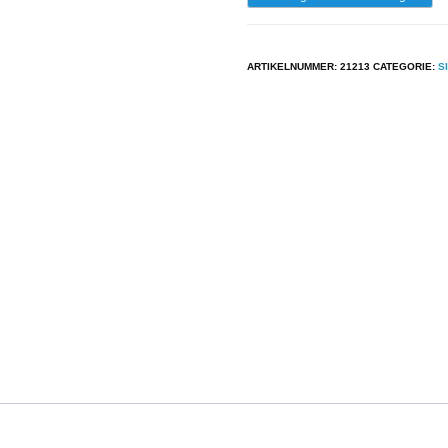
-
Donald
ARTIKELNUMMER:
21213
CATEGORIE:
S
Duck
En
Robert
Paul
-
Kun
Je
Kwaken
aantal