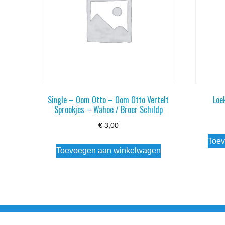
Single – Oom Otto – Oom Otto Vertelt
Loe
Sprookjes – Wahoe / Broer Schildp
€
3,00
Toev
Toevoegen aan winkelwagen
Noorderstraat 27 9971 AB Ulrum 06-206 142 0