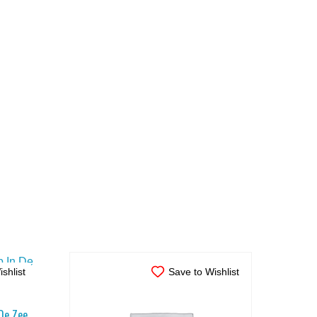
shlist
Save to Wishlist
 De Zee