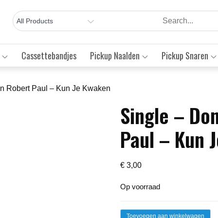
Cassettebandjes
Pickup Naalden
Pickup Snaren
En Robert Paul – Kun Je Kwaken
Single – Do
Save to Wishlist
Paul – Kun 
€
3,00
Op voorraad
Single
Toevoegen aan winkelwagen