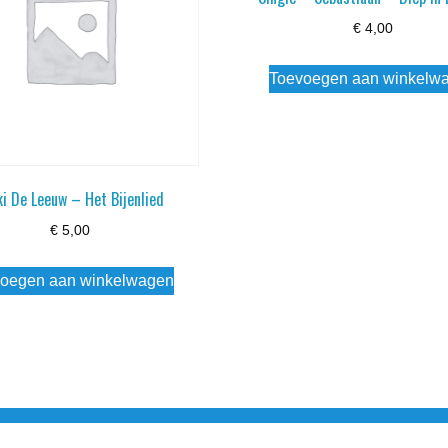
€
4,00
Toevoegen aan winkelw
ki De Leeuw – Het Bijenlied
€
5,00
oegen aan winkelwagen
3 info@simply-listening.nl OPENINGSTIJDEN WINKEL Ma - Di G