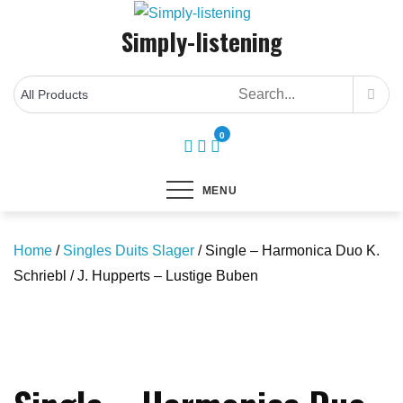
Skip
Simply-listening
to
content
0
MENU
Home
/
Singles Duits Slager
/ Single – Harmonica Duo K.
Schriebl / J. Hupperts – Lustige Buben
Save to Wishlist