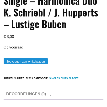
Single – Harmonica Duo
K. Schriebl / J. Hupperts
– Lustige Buben
€
3,00
Op voorraad
Single
Toevoegen aan winkelwagen
-
Harmonica
ARTIKELNUMMER:
32919
CATEGORIE:
SINGLES DUITS SLAGER
Duo
K.
BEOORDELINGEN (0)
Schriebl
/