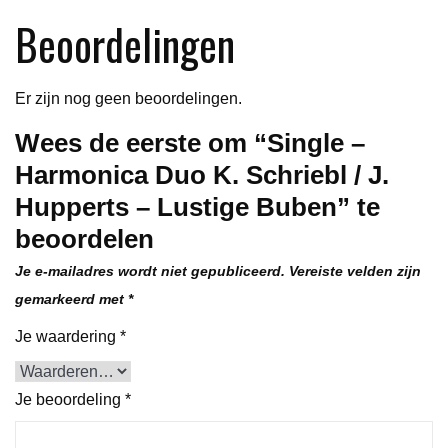
J.
Beoordelingen
Hupperts
-
Lustige
Er zijn nog geen beoordelingen.
Buben
Wees de eerste om “Single –
aantal
Harmonica Duo K. Schriebl / J.
Hupperts – Lustige Buben” te
beoordelen
Je e-mailadres wordt niet gepubliceerd.
Vereiste velden zijn
gemarkeerd met
*
Je waardering
*
Je beoordeling
*