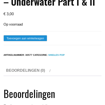
– Underwater Part I & II
€
3,00
Op voorraad
Single
Toevoegen aan winkelwagen
-
Harry
ARTIKELNUMMER:
30577
CATEGORIE:
SINGLES POP
Thumann
-
BEOORDELINGEN (0)
Underwater
Part
I
Beoordelingen
&
II
aantal