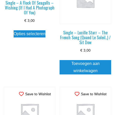
Single – A Flock Of Seagulls –
Wishing (If I Had A Photograph
Of You)
€
3,00
Dit
Single – Lucille Starr – The
Opties selecteren
product
French Song (Quand Le Soleil..) /
Sit Dow
heeft
€
3,00
meerdere
variaties.
Toevoegen aan
Deze
winkelwagen
optie
kan
gekozen
worden
Save to Wishlist
Save to Wishlist
op
de