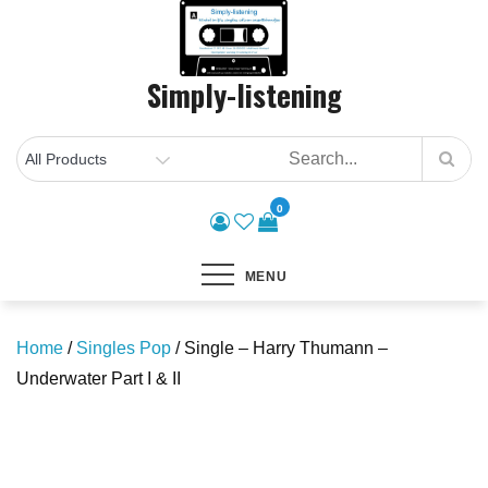
Skip
to
content
Simply-listening
0
MENU
Home
/
Singles Pop
/ Single – Harry Thumann –
Underwater Part I & II
Save to Wishlist