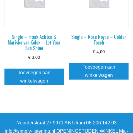
productpagina
Single – Frank Ashton &
Single – Rose Royce – Golden
Mariska van Kolck – Let Your
Touch
Sun Shine
€
4,00
€
3,00
Toevoegen aan
Toevoegen aan
winkelwagen
winkelwagen
Noorderstraat 27 9971 AB Ulrum 06-206 142 03
info@simply-listening.nl OPENINGSTIJDEN WINKEL Ma -