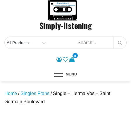
Skip
to
content
Simply-listening
0
MENU
Home
/
Singles Frans
/ Single – Herma Vos – Saint
Germain Boulevard
Save to Wishlist