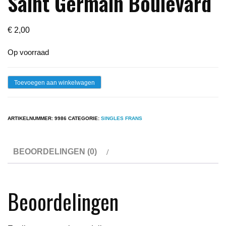
Saint Germain Boulevard
€
2,00
Op voorraad
Single
Toevoegen aan winkelwagen
-
Herma
ARTIKELNUMMER:
9986
CATEGORIE:
SINGLES FRANS
Vos
-
BEOORDELINGEN (0)
Saint
Germain
Boulevard
Beoordelingen
aantal