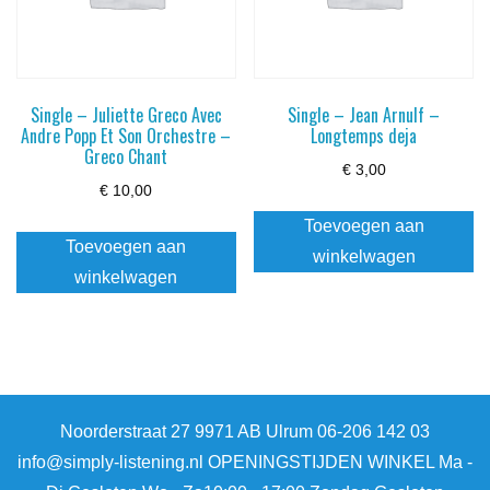
Single – Juliette Greco Avec
Single – Jean Arnulf –
Andre Popp Et Son Orchestre –
Longtemps deja
Greco Chant
€
3,00
€
10,00
Toevoegen aan
Toevoegen aan
winkelwagen
winkelwagen
Noorderstraat 27 9971 AB Ulrum 06-206 142 03
info@simply-listening.nl OPENINGSTIJDEN WINKEL Ma -