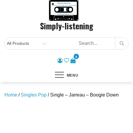
Skip
to
content
Simply-listening
0
MENU
Home
/
Singles Pop
/ Single – Jarreau – Boogie Down
Save to Wishlist