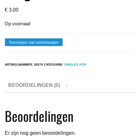
€
3,00
Op voorraad
Single
Toevoegen aan winkelwagen
-
Jarreau
ARTIKELNUMMER:
30570
CATEGORIE:
SINGLES POP
-
Boogie
BEOORDELINGEN (0)
Down
aantal
Beoordelingen
Er zijn nog geen beoordelingen.