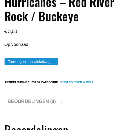
Hurricanes – Red River
Rock / Buckeye
€
3,00
Op voorraad
Single
Toevoegen aan winkelwagen
-
Johnny
ARTIKELNUMMER:
23798
CATEGORIE:
SINGLES ROCK & ROLL
And
The
BEOORDELINGEN (0)
Hurricanes
-
Red
Beoordelingen
River