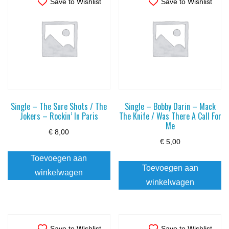
Save to Wishlist
Save to Wishlist
Single – The Sure Shots / The
Single – Bobby Darin – Mack
Jokers – Rockin’ In Paris
The Knife / Was There A Call For
Me
€
8,00
€
5,00
Toevoegen aan
Toevoegen aan
winkelwagen
winkelwagen
Save to Wishlist
Save to Wishlist