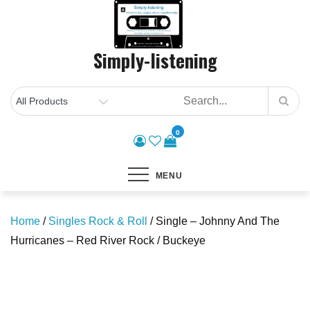
Skip
to
content
Simply-listening
0
MENU
Home
/
Singles Rock & Roll
/ Single – Johnny And The
Hurricanes – Red River Rock / Buckeye
Save to Wishlist