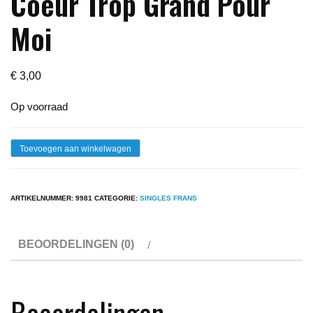
Coeur Trop Grand Pour
Moi
€
3,00
Op voorraad
Single
Toevoegen aan winkelwagen
-
Julien
ARTIKELNUMMER:
9981
CATEGORIE:
SINGLES FRANS
Clerc
-
BEOORDELINGEN (0)
Le
Coeur
Trop
Beoordelingen
Grand