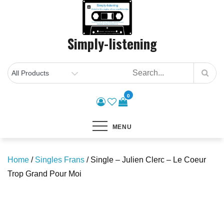
Skip
to
content
Simply-listening
0
MENU
Home
/
Singles Frans
/ Single – Julien Clerc – Le Coeur
Trop Grand Pour Moi
Save to Wishlist