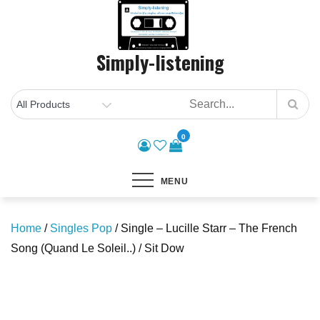
Skip
to
content
Simply-listening
0
MENU
Home
/
Singles Pop
/ Single – Lucille Starr – The French
Song (Quand Le Soleil..) / Sit Dow
Save to Wishlist