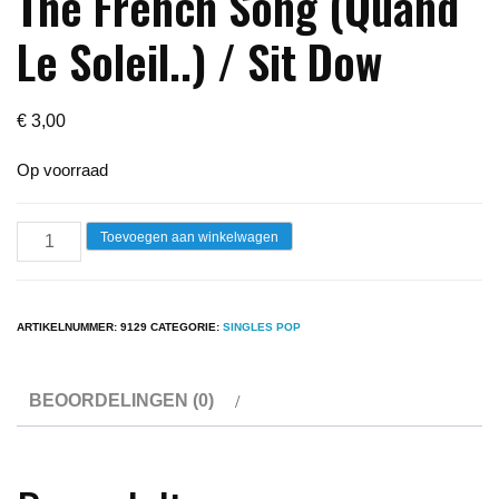
The French Song (Quand
Le Soleil..) / Sit Dow
€
3,00
Op voorraad
Single
Toevoegen aan winkelwagen
-
Lucille
Starr
ARTIKELNUMMER:
9129
CATEGORIE:
SINGLES POP
-
The
BEOORDELINGEN (0)
French
Song
(Quand