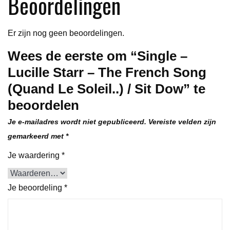
Beoordelingen
Le
Soleil..)
Er zijn nog geen beoordelingen.
/
Sit
Wees de eerste om “Single –
Dow
Lucille Starr – The French Song
aantal
(Quand Le Soleil..) / Sit Dow” te
beoordelen
Je e-mailadres wordt niet gepubliceerd.
Vereiste velden zijn
gemarkeerd met
*
Je waardering
*
Je beoordeling
*