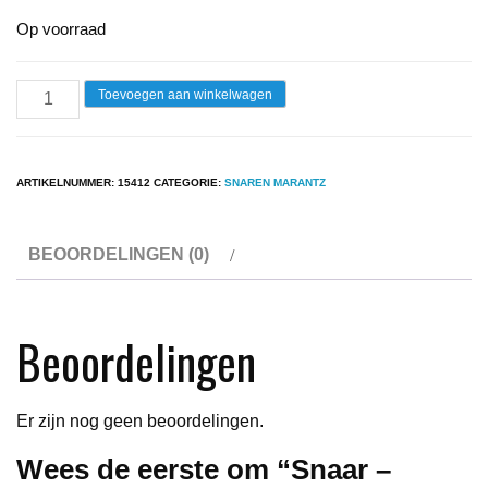
Op voorraad
Snaar
Toevoegen aan winkelwagen
-
Marantz
6110
ARTIKELNUMMER:
15412
CATEGORIE:
SNAREN MARANTZ
aantal
BEOORDELINGEN (0)
Beoordelingen
Er zijn nog geen beoordelingen.
Wees de eerste om “Snaar –