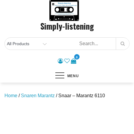
Skip
to
content
Simply-listening
0
MENU
Home
/
Snaren Marantz
/ Snaar – Marantz 6110
Save to Wishlist