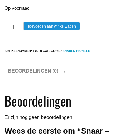
Op voorraad
Snaar
Toevoegen aan winkelwagen
-
Pioneer
PL12D
ARTIKELNUMMER:
14618
CATEGORIE:
SNAREN PIONEER
aantal
BEOORDELINGEN (0)
Beoordelingen
Er zijn nog geen beoordelingen.
Wees de eerste om “Snaar –