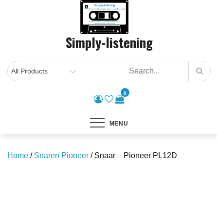
Skip
to
content
Simply-listening
0
MENU
Home
/
Snaren Pioneer
/ Snaar – Pioneer PL12D
Save to Wishlist