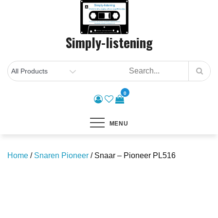
Skip
to
content
Simply-listening
0
MENU
Home
/
Snaren Pioneer
/ Snaar – Pioneer PL516
Save to Wishlist