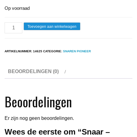
Op voorraad
Snaar
Toevoegen aan winkelwagen
-
Pioneer
PL516
ARTIKELNUMMER:
14625
CATEGORIE:
SNAREN PIONEER
aantal
BEOORDELINGEN (0)
Beoordelingen
Er zijn nog geen beoordelingen.
Wees de eerste om “Snaar –