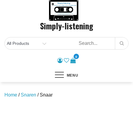
Skip
to
content
Simply-listening
0
MENU
Home
/
Snaren
/ Snaar
Save to Wishlist