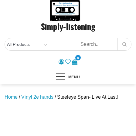
Skip
to
content
Simply-listening
0
MENU
Home
/
Vinyl 2e hands
/ Steeleye Span- Live At Last!
Save to Wishlist