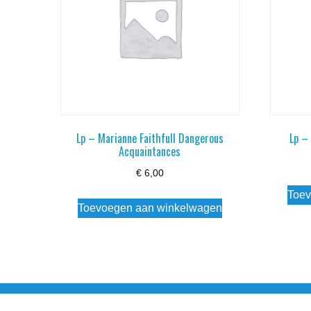
Lp – Marianne Faithfull Dangerous
Lp –
Acquaintances
€
6,00
Toev
Toevoegen aan winkelwagen
Noorderstraat 27 9971 AB Ulrum 06-206 142 0