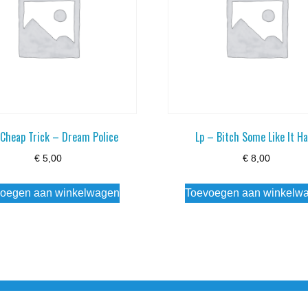
 Cheap Trick – Dream Police
Lp – Bitch Some Like It H
€
5,00
€
8,00
oegen aan winkelwagen
Toevoegen aan winkelw
3 info@simply-listening.nl OPENINGSTIJDEN WINKEL Ma - Di G