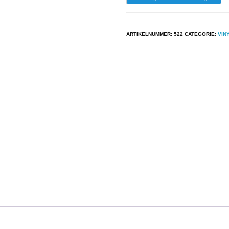
-
Steve
ARTIKELNUMMER:
522
CATEGORIE:
VIN
Hackett
-
Till
We
Have
Faces
aantal