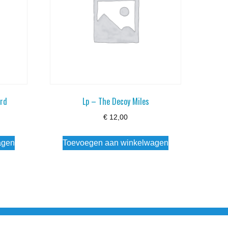
ard
Lp – The Decoy Miles
€
12,00
agen
Toevoegen aan winkelwagen
esloten Wo - Za10:00 - 17:00 Zondag Gesloten