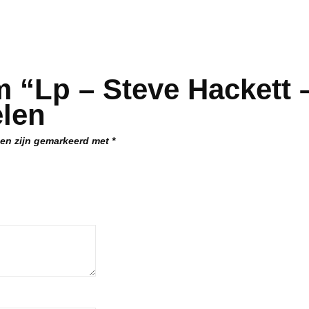
 “Lp – Steve Hackett –
elen
den zijn gemarkeerd met
*