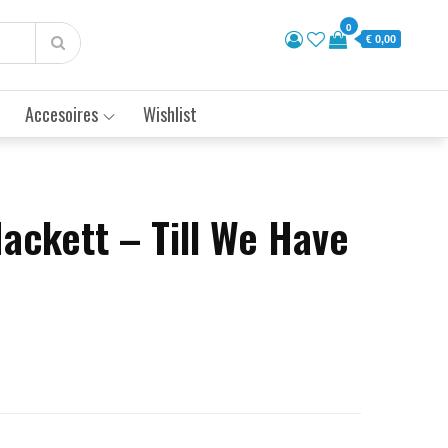
0
€ 0,00
Accesoires
Wishlist
ackett – Till We Have