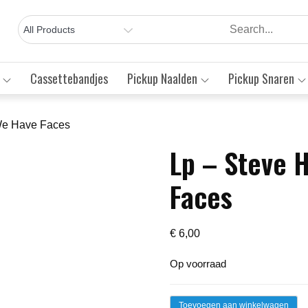
Cassettebandjes
Pickup Naalden
Pickup Snaren
 We Have Faces
Lp – Steve H
Save to Wishlist
Faces
€
6,00
Op voorraad
Lp
Toevoegen aan winkelwagen