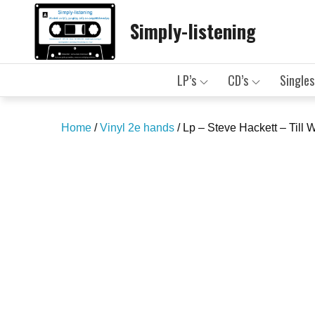
Skip
Simply-listening
to
content
LP’s
CD’s
Singles
Home
/
Vinyl 2e hands
/ Lp – Steve Hackett – Till