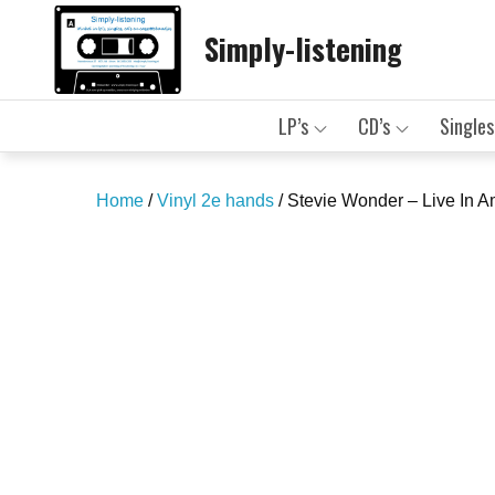
Skip
Simply-listening
to
content
LP’s
CD’s
Singles
Home
/
Vinyl 2e hands
/ Stevie Wonder – Live In A