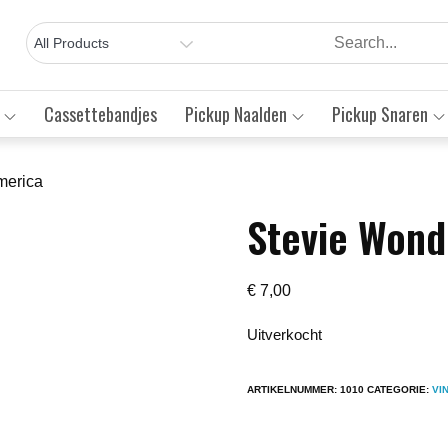
Cassettebandjes
Pickup Naalden
Pickup Snaren
merica
Stevie Wond
Save to Wishlist
€
7,00
Uitverkocht
ARTIKELNUMMER:
1010
CATEGORIE:
VI