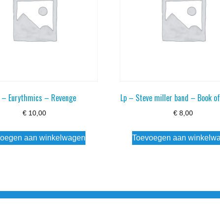
 – Eurythmics – Revenge
Lp – Steve miller band – Book 
€
10,00
€
8,00
oegen aan winkelwagen
Toevoegen aan winkelw
3 info@simply-listening.nl OPENINGSTIJDEN WINKEL Ma - Di G