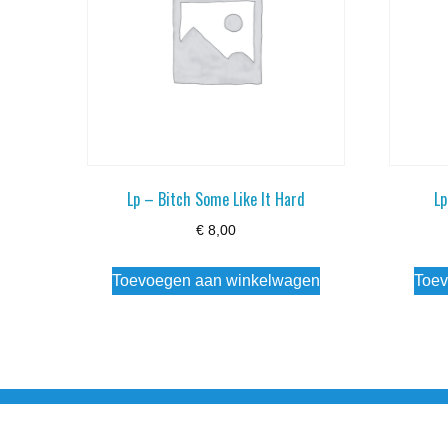
Lp – Bitch Some Like It Hard
Lp
€
8,00
Toevoegen aan winkelwagen
Toev
Noorderstraat 27 9971 AB Ulrum 06-206 142 0