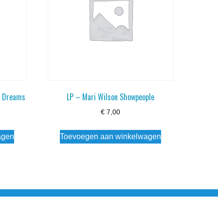
of Dreams
LP – Mari Wilson Showpeople
€
7,00
agen
Toevoegen aan winkelwagen
esloten Wo - Za10:00 - 17:00 Zondag Gesloten