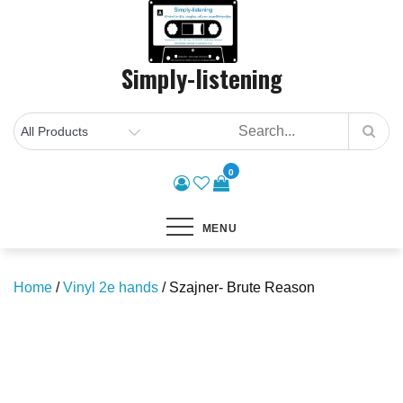
Skip
to
content
Simply-listening
0
MENU
Home
/
Vinyl 2e hands
/ Szajner- Brute Reason
Save to Wishlist