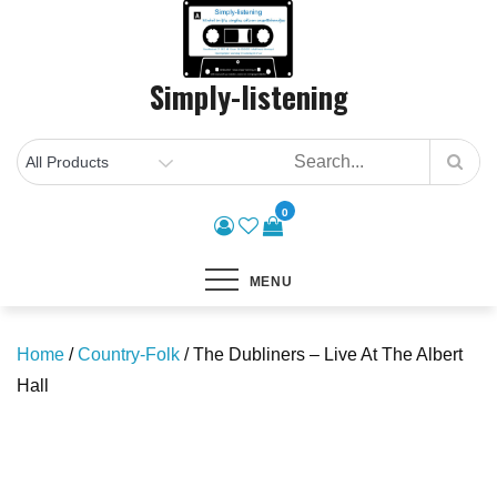
Skip
to
content
Simply-listening
0
MENU
Home
/
Country-Folk
/ The Dubliners – Live At The Albert
Hall
Save to Wishlist