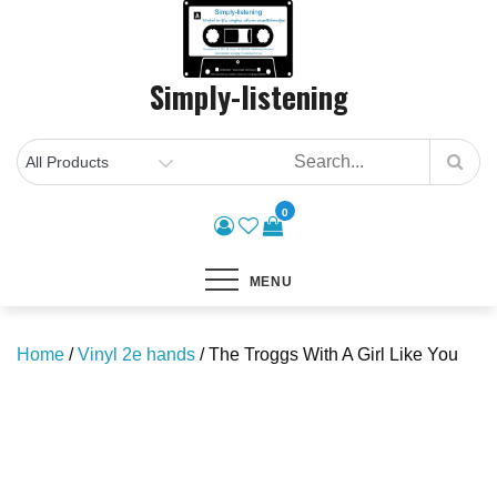
Skip
to
content
Simply-listening
0
MENU
Home
/
Vinyl 2e hands
/ The Troggs With A Girl Like You
Save to Wishlist