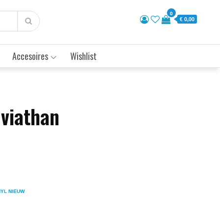
0
€ 0,00
Accesoires
Wishlist
eviathan
NYL NIEUW