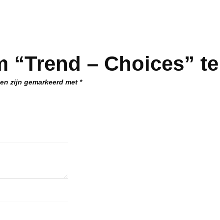
m “Trend – Choices” t
den zijn gemarkeerd met
*