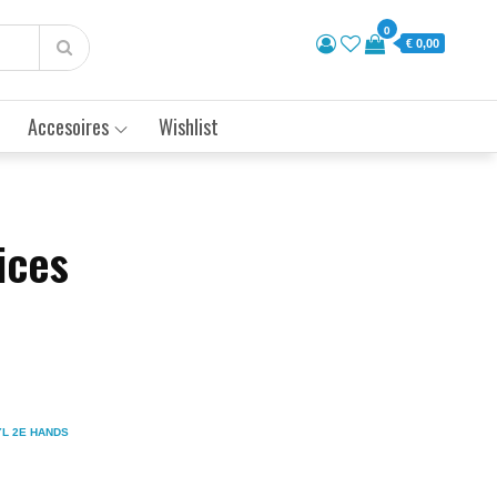
0
€ 0,00
Accesoires
Wishlist
ices
YL 2E HANDS