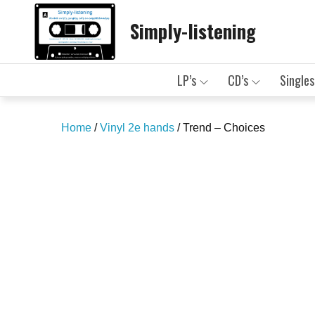
Skip
Simply-listening
to
content
LP’s
CD’s
Singles
Home
/
Vinyl 2e hands
/ Trend – Choices