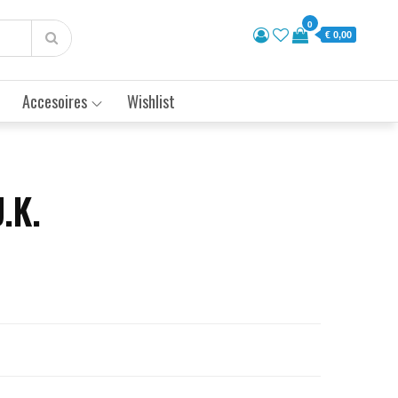
0
€ 0,00
Accesoires
Wishlist
U.K.