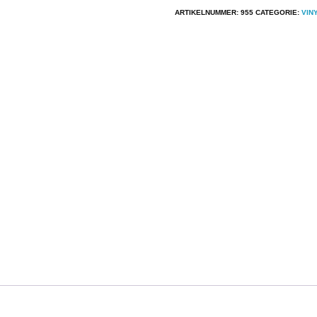
U.K.
ARTIKELNUMMER:
955
CATEGORIE:
VIN
-
U.K.
aantal