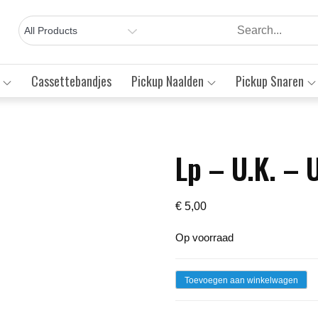
Cassettebandjes
Pickup Naalden
Pickup Snaren
Lp – U.K. – 
Save to Wishlist
€
5,00
Op voorraad
Lp
Toevoegen aan winkelwagen
-