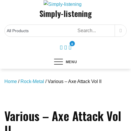
Skip
Simply-listening
to
content
0
MENU
Home
/
Rock-Metal
/ Various – Axe Attack Vol II
Save to Wishlist
Various – Axe Attack Vol
II