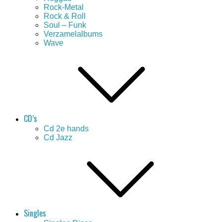
Rock-Metal
Rock & Roll
Soul – Funk
Verzamelalbums
Wave
CD’s
Cd 2e hands
Cd Jazz
Singles