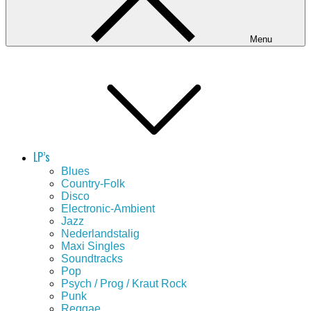
Menu
LP’s
Blues
Country-Folk
Disco
Electronic-Ambient
Jazz
Nederlandstalig
Maxi Singles
Soundtracks
Pop
Psych / Prog / Kraut Rock
Punk
Reggae