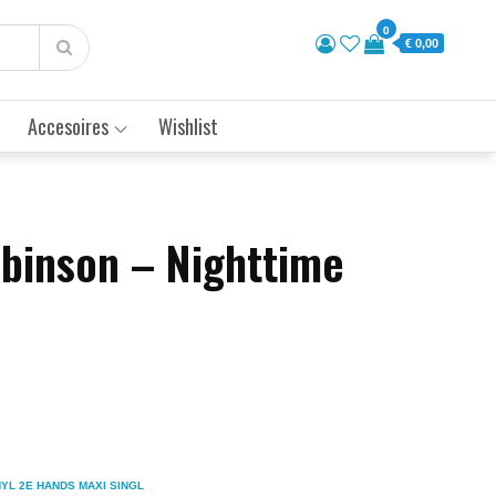
0
€ 0,00
Accesoires
Wishlist
obinson – Nighttime
NYL 2E HANDS MAXI SINGL