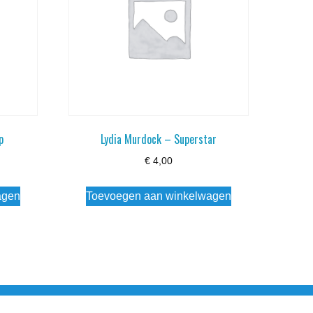
p
Lydia Murdock – Superstar
€
4,00
agen
Toevoegen aan winkelwagen
esloten Wo - Za10:00 - 17:00 Zondag Gesloten