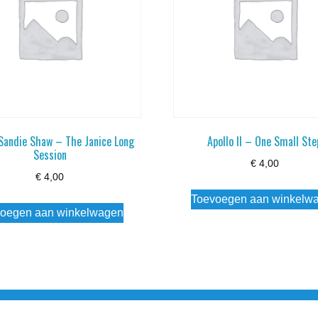
Sandie Shaw – The Janice Long
Apollo II – One Small Ste
Session
€
4,00
€
4,00
Toevoegen aan winkelw
oegen aan winkelwagen
3 info@simply-listening.nl OPENINGSTIJDEN WINKEL Ma - Di G