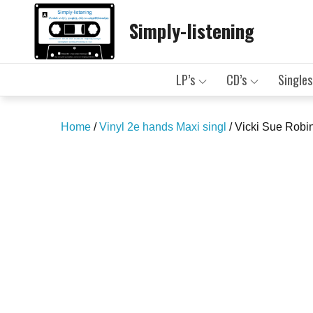
Skip
Simply-listening
to
content
LP’s
CD’s
Singles
Home
/
Vinyl 2e hands Maxi singl
/ Vicki Sue Robi