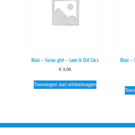
Maxi – Eezee-glo! – Love In Old Cars
Maxi – 
€
3,00
Toevoegen aan winkelwagen
Toev
Noorderstraat 27 9971 AB Ulrum 06-206 142 0