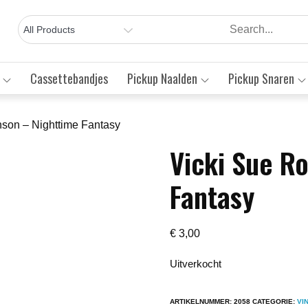
Cassettebandjes
Pickup Naalden
Pickup Snaren
nson – Nighttime Fantasy
Vicki Sue R
Save to Wishlist
Fantasy
€
3,00
Uitverkocht
ARTIKELNUMMER:
2058
CATEGORIE:
VI