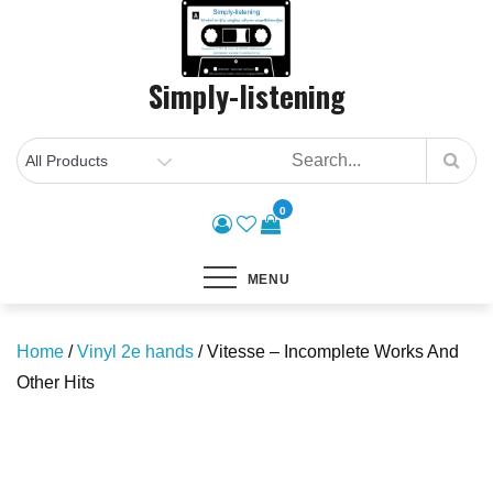
Skip
to
content
Simply-listening
0
MENU
Home
/
Vinyl 2e hands
/ Vitesse – Incomplete Works And
Other Hits
Save to Wishlist