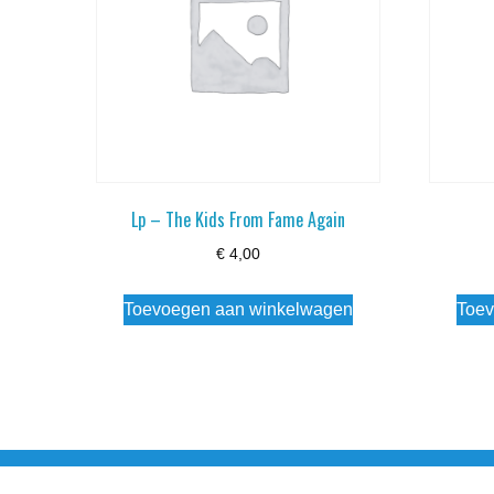
Lp – The Kids From Fame Again
€
4,00
Toevoegen aan winkelwagen
Toev
Noorderstraat 27 9971 AB Ulrum 06-206 142 0