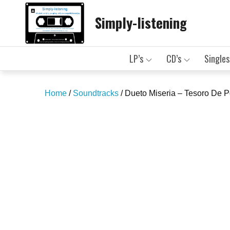
Skip
Simply-listening
to
content
LP’s
CD’s
Singles
Home
/
Soundtracks
/ Dueto Miseria – Tesoro De 