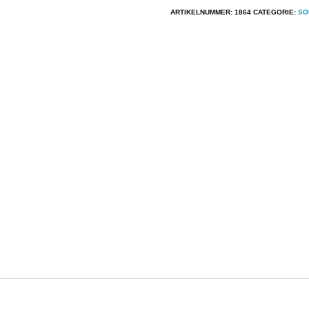
-
ARTIKELNUMMER:
1864
CATEGORIE:
SO
Tesoro
De
Pobre
aantal