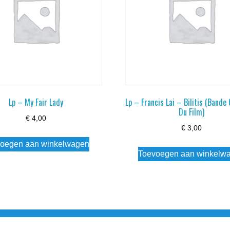
Lp – My Fair Lady
Lp – Francis Lai – Bilitis (Bande 
Du Film)
€
4,00
€
3,00
oegen aan winkelwagen
Toevoegen aan winkelw
3 info@simply-listening.nl OPENINGSTIJDEN WINKEL Ma - Di G