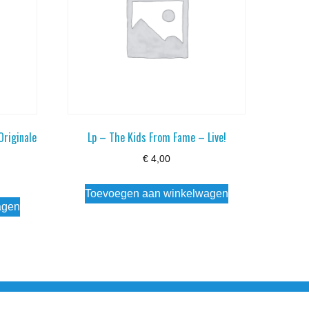
Originale
Lp – The Kids From Fame – Live!
€
4,00
Toevoegen aan winkelwagen
agen
esloten Wo - Za10:00 - 17:00 Zondag Gesloten