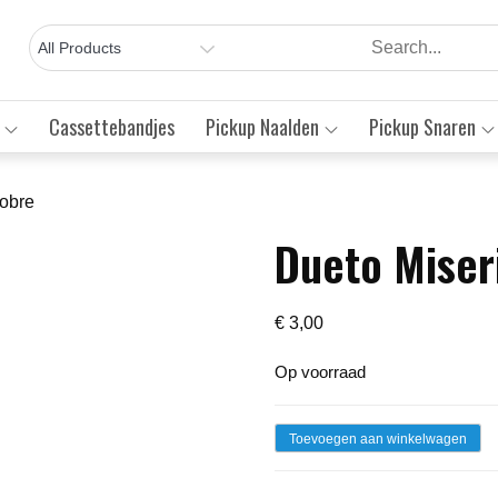
Cassettebandjes
Pickup Naalden
Pickup Snaren
Pobre
Dueto Miser
Save to Wishlist
€
3,00
Op voorraad
Dueto
Toevoegen aan winkelwagen
Miseria