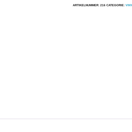
W.
ARTIKELNUMMER:
216
CATEGORIE:
VIN
Ambros
Live
aantal