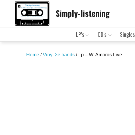
Skip
Simply-listening
to
content
LP’s
CD’s
Singles
Home
/
Vinyl 2e hands
/ Lp – W. Ambros Live