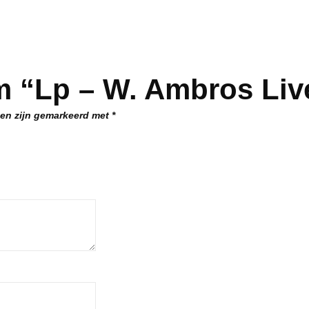
m “Lp – W. Ambros Liv
den zijn gemarkeerd met
*