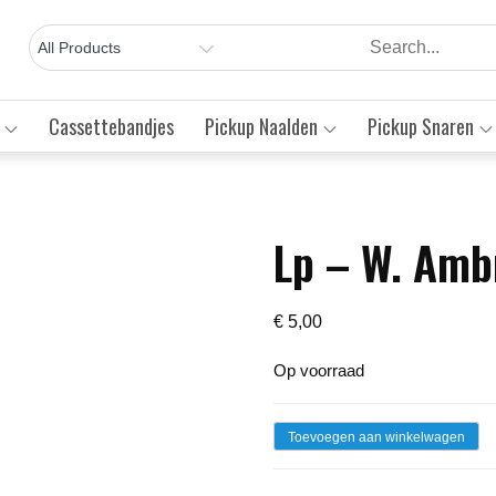
Cassettebandjes
Pickup Naalden
Pickup Snaren
Lp – W. Amb
Save to Wishlist
€
5,00
Op voorraad
Lp
Toevoegen aan winkelwagen
-