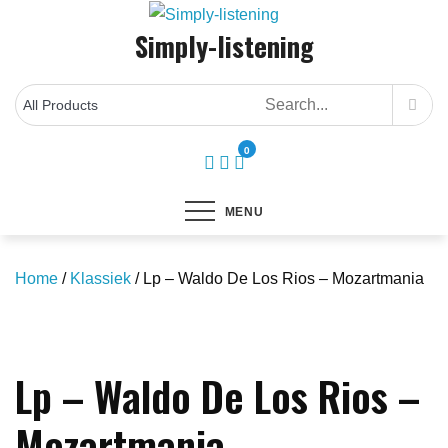
Skip
Simply-listening
to
content
0
MENU
Home
/
Klassiek
/ Lp – Waldo De Los Rios – Mozartmania
Save to Wishlist
Lp – Waldo De Los Rios –
Mozartmania