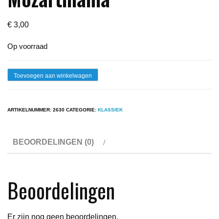
€
3,00
Op voorraad
Lp
Toevoegen aan winkelwagen
-
Waldo
ARTIKELNUMMER:
2630
CATEGORIE:
KLASSIEK
De
Los
BEOORDELINGEN (0)
Rios
-
Mozartmania
Beoordelingen
aantal
Er zijn nog geen beoordelingen.