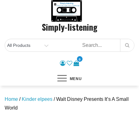
Skip
to
content
Simply-listening
0
MENU
Home
/
Kinder elpees
/ Walt Disney Presents It’s A Small
World
Save to Wishlist