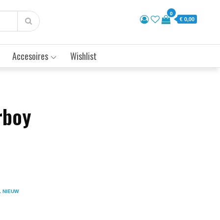
0
€ 0,00
Accesoires
Wishlist
rboy
L NIEUW