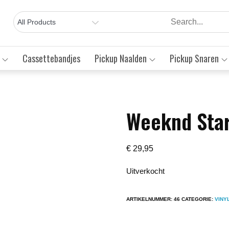
Cassettebandjes
Pickup Naalden
Pickup Snaren
Weeknd Sta
Save to Wishlist
€
29,95
Uitverkocht
ARTIKELNUMMER:
46
CATEGORIE:
VINY