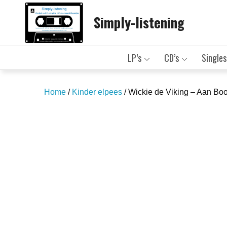
Skip
Simply-listening
to
content
LP’s
CD’s
Singles
Home
/
Kinder elpees
/ Wickie de Viking – Aan Bo