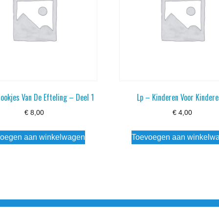
ookjes Van De Efteling – Deel 1
Lp – Kinderen Voor Kindere
€
8,00
€
4,00
oegen aan winkelwagen
Toevoegen aan winkelw
3 info@simply-listening.nl OPENINGSTIJDEN WINKEL Ma - Di G