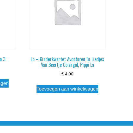
n 3
Lp – Kinderkwartet Avonturen En Liedjes
Van Beertje Colargol, Pippi La
€
4,00
agen
Toevoegen aan winkelwagen
esloten Wo - Za10:00 - 17:00 Zondag Gesloten