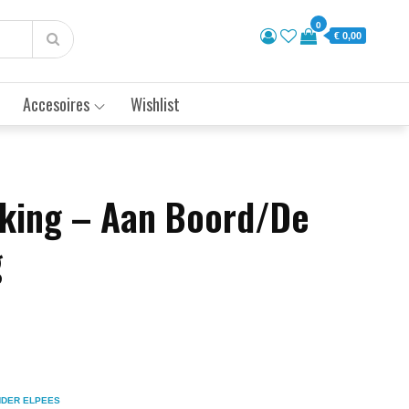
0
€ 0,00
Accesoires
Wishlist
iking – Aan Boord/De
g
NDER ELPEES