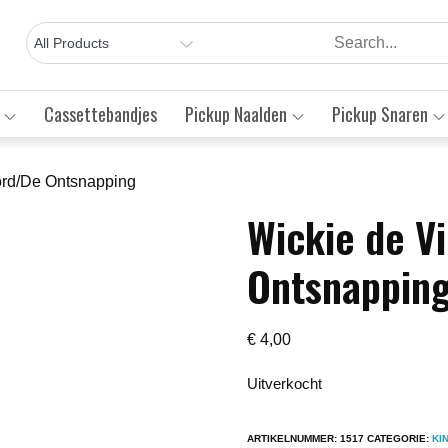
Cassettebandjes
Pickup Naalden
Pickup Snaren
ord/De Ontsnapping
Wickie de V
Save to Wishlist
Ontsnappin
€
4,00
Uitverkocht
ARTIKELNUMMER:
1517
CATEGORIE:
KI