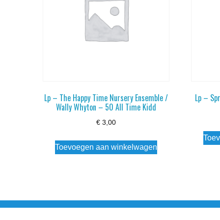
Lp – The Happy Time Nursery Ensemble /
Lp – Spr
Wally Whyton – 50 All Time Kidd
€
3,00
Toev
Toevoegen aan winkelwagen
Noorderstraat 27 9971 AB Ulrum 06-206 142 0