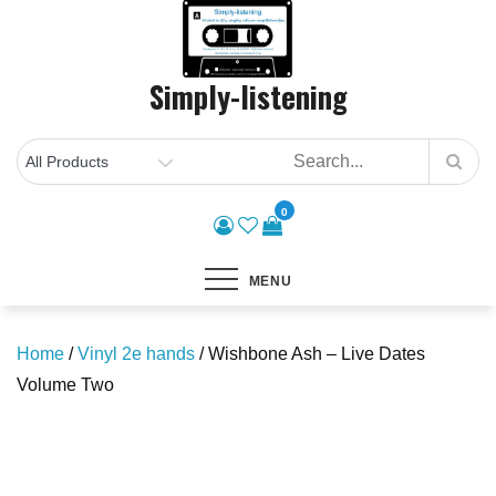
Skip
to
content
Simply-listening
0
MENU
Home
/
Vinyl 2e hands
/ Wishbone Ash – Live Dates
Volume Two
Save to Wishlist