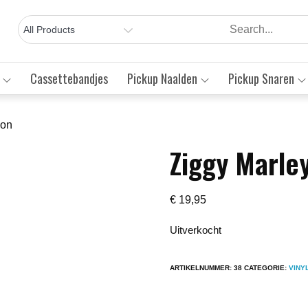
Cassettebandjes
Pickup Naalden
Pickup Snaren
ion
Ziggy Marley
Save to Wishlist
€
19,95
Uitverkocht
ARTIKELNUMMER:
38
CATEGORIE:
VINY