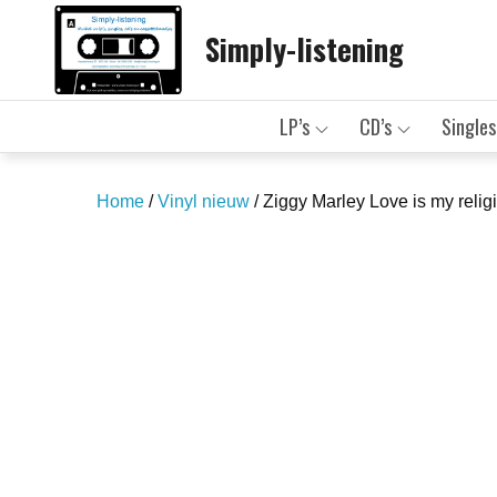
Skip
Simply-listening
to
content
LP’s
CD’s
Singles
Home
/
Vinyl nieuw
/ Ziggy Marley Love is my relig