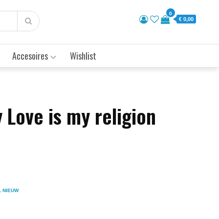
0
€ 0,00
Accesoires
Wishlist
 Love is my religion
L NIEUW