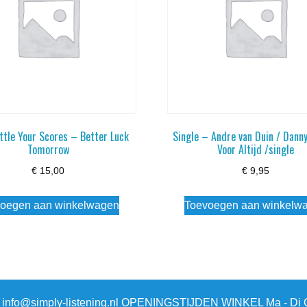
ttle Your Scores – Better Luck
Single – Andre van Duin / Dann
Tomorrow
Voor Altijd /single
€
15,00
€
9,95
oegen aan winkelwagen
Toevoegen aan winkelw
3 info@simply-listening.nl OPENINGSTIJDEN WINKEL Ma - Di G