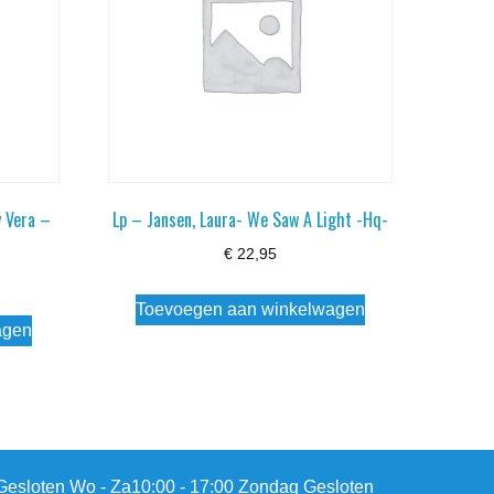
y Vera –
Lp – Jansen, Laura- We Saw A Light -Hq-
€
22,95
Toevoegen aan winkelwagen
agen
esloten Wo - Za10:00 - 17:00 Zondag Gesloten