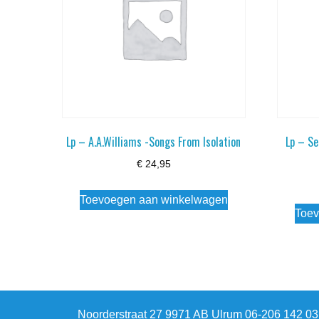
Lp – A.A.Williams -Songs From Isolation
Lp – Se
€
24,95
Toevoegen aan winkelwagen
Toev
Noorderstraat 27 9971 AB Ulrum 06-206 142 0