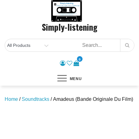
Skip
to
content
Simply-listening
0
MENU
Home
/
Soundtracks
/ Amadeus (Bande Originale Du Film)
Save to Wishlist