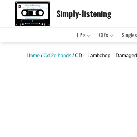
Skip
Simply-listening
to
content
LP’s
CD’s
Singles
Home
/
Cd 2e hands
/ CD – Lambchop – Damaged