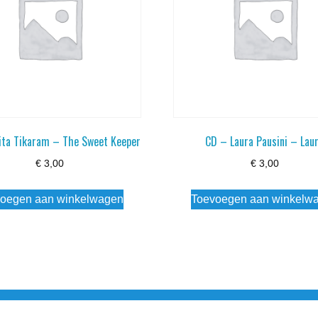
ita Tikaram – The Sweet Keeper
CD – Laura Pausini – Lau
€
3,00
€
3,00
oegen aan winkelwagen
Toevoegen aan winkelw
3 info@simply-listening.nl OPENINGSTIJDEN WINKEL Ma - Di G