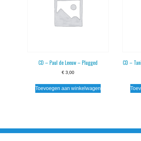
CD – Paul de Leeuw – Plugged
CD – Tan
€
3,00
Toevoegen aan winkelwagen
Toev
Noorderstraat 27 9971 AB Ulrum 06-206 142 0