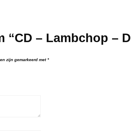
m “CD – Lambchop – 
den zijn gemarkeerd met
*