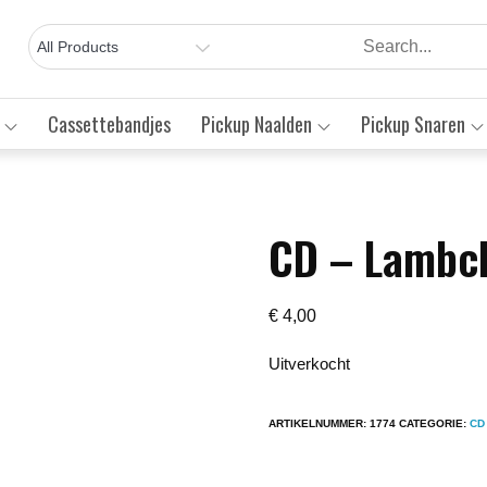
Cassettebandjes
Pickup Naalden
Pickup Snaren
CD – Lambc
Save to Wishlist
€
4,00
Uitverkocht
ARTIKELNUMMER:
1774
CATEGORIE:
CD