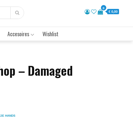
0
€ 0,00
Accesoires
Wishlist
hop – Damaged
 2E HANDS