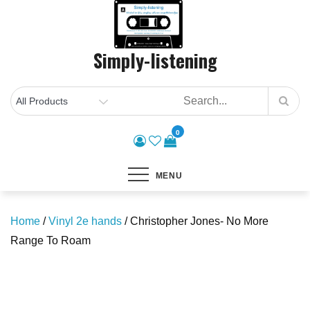
Skip
to
content
Simply-listening
0
MENU
Home
/
Vinyl 2e hands
/ Christopher Jones- No More
Range To Roam
Save to Wishlist