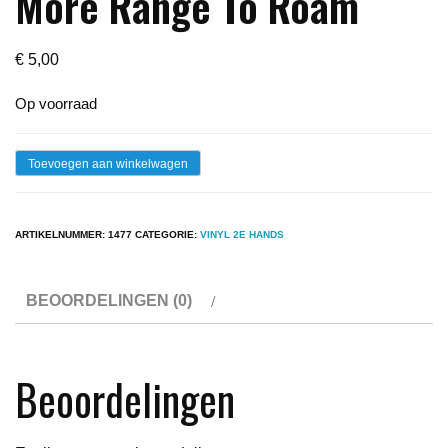
More Range To Roam
€
5,00
Op voorraad
Christopher
Toevoegen aan winkelwagen
Jones-
No
ARTIKELNUMMER:
1477
CATEGORIE:
VINYL 2E HANDS
More
Range
BEOORDELINGEN (0)
To
Roam
aantal
Beoordelingen