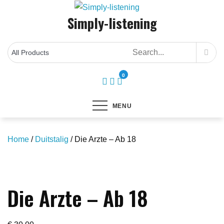
Skip
Simply-listening
to
content
0
MENU
Home
/
Duitstalig
/ Die Arzte – Ab 18
Save to Wishlist
Die Arzte – Ab 18