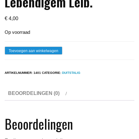
Lebendigem Leib.
€
4,00
Op voorraad
Lp
Toevoegen aan winkelwagen
-
Andre
ARTIKELNUMMER:
1401
CATEGORIE:
DUITSTALIG
Heller
-
BEOORDELINGEN (0)
Bei
Lebendigem
Leib.
Beoordelingen
aantal