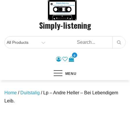
Skip
to
content
Simply-listening
0
MENU
Home
/
Duitstalig
/ Lp – Andre Heller – Bei Lebendigem
Leib.
Save to Wishlist