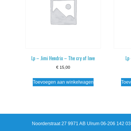
Lp – Jimi Hendrix – The cry of love
Lp
€
15,00
Toevoegen aan winkelwagen
Toev
Noorderstraat 27 9971 AB Ulrum 06-206 142 0