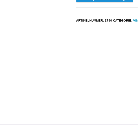
-
Donna
ARTIKELNUMMER:
1790
CATEGORIE:
VI
Summer
-
I
Remember
Yesterday
aantal