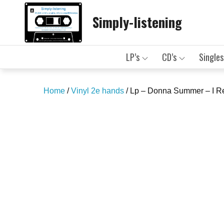
Skip
Simply-listening
to
content
LP’s
CD’s
Singles
Home
/
Vinyl 2e hands
/ Lp – Donna Summer – I 