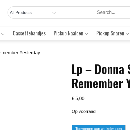
Cassettebandjes
Pickup Naalden
Pickup Snaren
Remember Yesterday
Lp – Donna 
Save to Wishlist
Remember Y
€
5,00
Op voorraad
Lp
Toevoegen aan winkelwagen