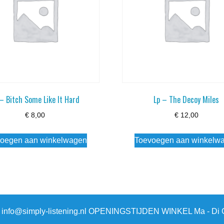
 – Bitch Some Like It Hard
Lp – The Decoy Miles
€
8,00
€
12,00
oegen aan winkelwagen
Toevoegen aan winkelw
3 info@simply-listening.nl OPENINGSTIJDEN WINKEL Ma - Di G