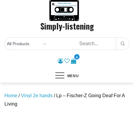
Skip
to
content
Simply-listening
0
MENU
Home
/
Vinyl 2e hands
/ Lp – Fischer-Z Going Deaf For A
Living
Save to Wishlist