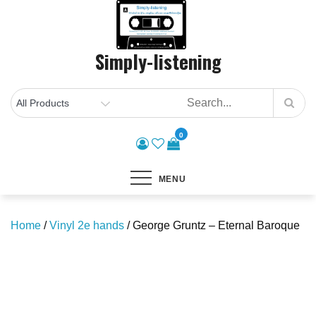
Skip
to
content
Simply-listening
0
MENU
Home
/
Vinyl 2e hands
/ George Gruntz – Eternal Baroque
Save to Wishlist