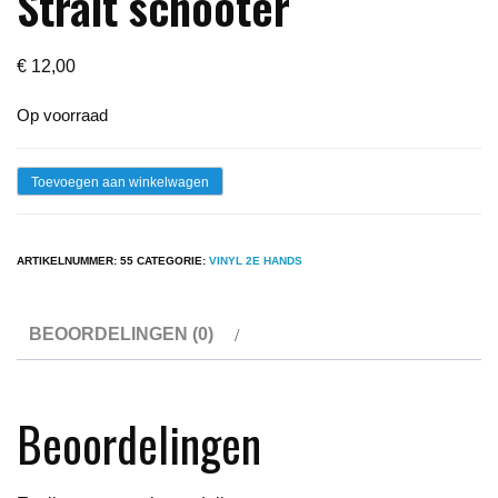
Strait schooter
€
12,00
Op voorraad
Lp
Toevoegen aan winkelwagen
-
Bad
ARTIKELNUMMER:
55
CATEGORIE:
VINYL 2E HANDS
Company
-
BEOORDELINGEN (0)
Strait
schooter
aantal
Beoordelingen