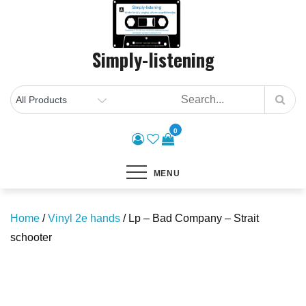
Skip
to
content
Simply-listening
0
MENU
Home
/
Vinyl 2e hands
/ Lp – Bad Company – Strait
schooter
Save to Wishlist